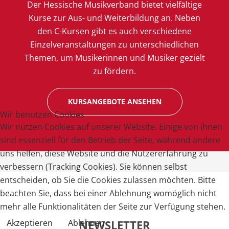
Der Hessische Musikverband bietet vielfältige
Kurse zur Aus- und Weiterbildung an. Neben
den C-Kursen gibt es auch verschiedene
Einzelveranstaltungen zu unterschiedlichen
Themen, um Musikerinnen und Musiker gezielt
zu fördern.
KURSANGEBOTE ANSEHEN
Wir benutzen Cookies
Wir nutzen Cookies auf unserer Website. Einige von ihnen
sind essenziell für den Betrieb der Seite, während andere
uns helfen, diese Website und die Nutzererfahrung zu
verbessern (Tracking Cookies). Sie können selbst
entscheiden, ob Sie die Cookies zulassen möchten. Bitte
beachten Sie, dass bei einer Ablehnung womöglich nicht
mehr alle Funktionalitäten der Seite zur Verfügung stehen.
Akzeptieren
Ablehnen
NEWSLETTER